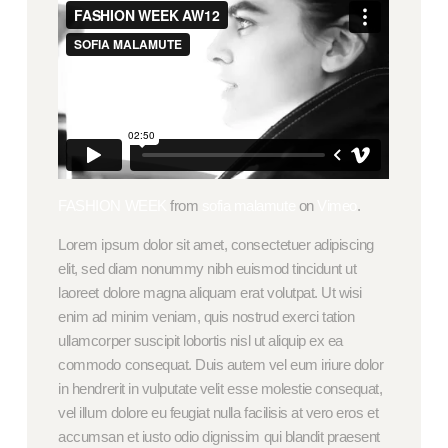
FASHION WEEK
from
sofia malamute
on
Vimeo
.
Lorem ipsum dolor sit amet, consectetuer adipiscing
elit, sed diam nonummy nibh euismod tincidunt ut
laoreet dolore magna aliquam erat volutpat. Ut wisi
enim ad minim veniam, quis nostrud exerci tation
ullamcorper suscipit lobortis nisl ut aliquip ex ea
commodo consequat. Duis autem vel eum iriure dolor
in hendrerit in vulputate velit esse molestie consequat,
vel illum dolore eu feugiat nulla facilisis at vero eros et
accumsan et iusto odio dignissim qui blandit praesent