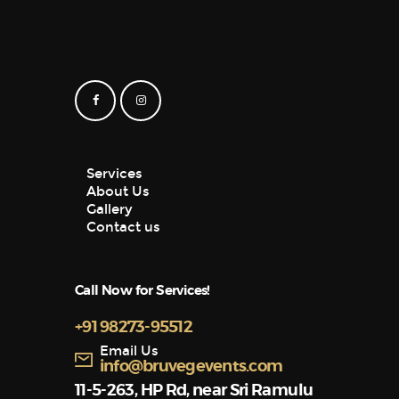
Services
About Us
Gallery
Contact us
Call Now for Services!
+91 98273-95512
Email Us
info@bruvegevents.com
11-5-263, HP Rd, near Sri Ramulu